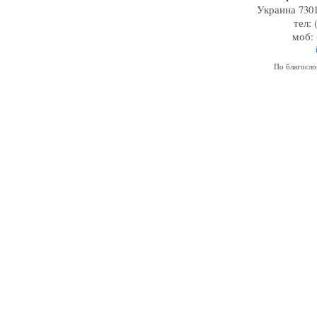
Украина 7301
тел: 
моб: 
По благосл