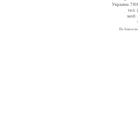
Украина 7301
тел: 
моб: 
По благосл