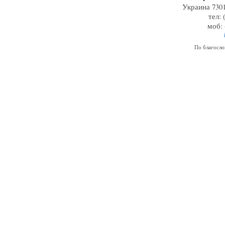
Украина 7301
тел: 
моб: 
По благосл