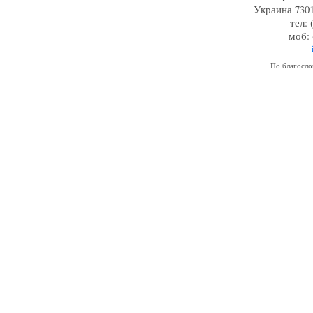
Украина 7301
тел: 
моб: 
По благосл