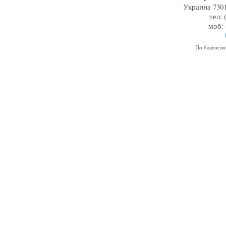
Украина 7301
тел: 
моб: 
По благосл