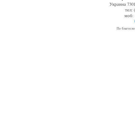
Украина 7301
тел: 
моб: 
По благосл