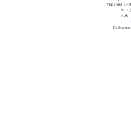
Украина 7301
тел: 
моб: 
По благосл