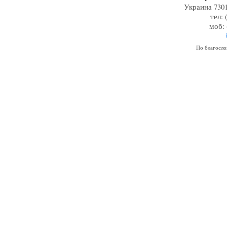
Украина 7301
тел: 
моб: 
По благосл