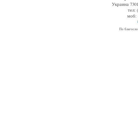
Украина 7301
тел: 
моб: 
По благосл