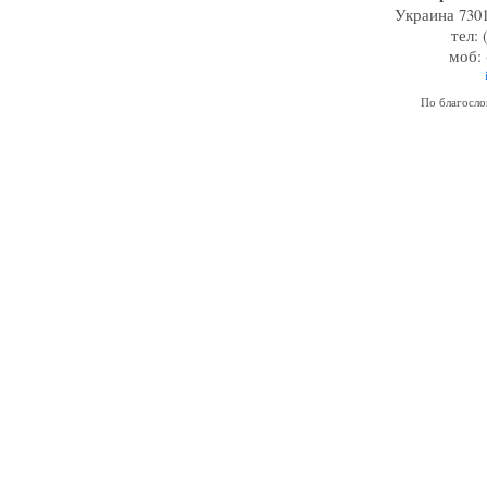
Украина 7301
тел: 
моб: 
По благосл